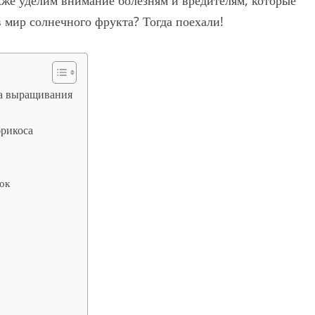
акже уделим внимание болезням и вредителям, которые
 мир солнечного фрукта? Тогда поехали!
ва выращивания
брикоса
ок