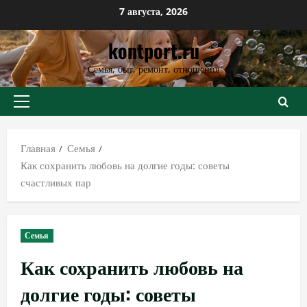
Перейти
7 августа, 2026
к
kontport.ru
содержимому
Семья, быт, ремонт, отношения
Основное
меню
Главная
Семья
Как сохранить любовь на долгие годы: советы
счастливых пар
Семья
Как сохранить любовь на
долгие годы: советы