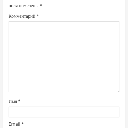
поля помечены
*
g
Комментарий
*
a
t
i
o
n
Имя
*
Email
*