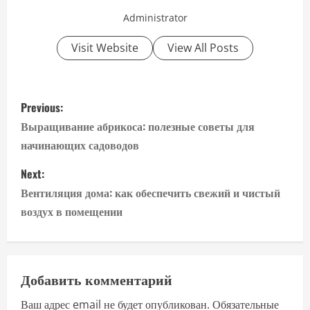
Administrator
Visit Website
View All Posts
P
Previous:
o
Выращивание абрикоса: полезные советы для
начинающих садоводов
s
Next:
t
Вентиляция дома: как обеспечить свежий и чистый
n
воздух в помещении
a
v
Добавить комментарий
i
Ваш адрес email не будет опубликован.
Обязательные