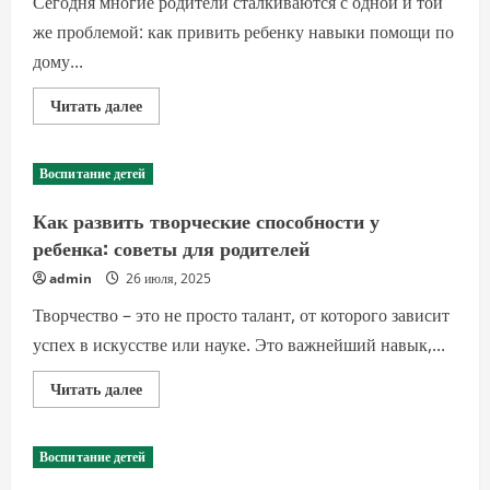
Сегодня многие родители сталкиваются с одной и той
же проблемой: как привить ребенку навыки помощи по
дому...
Прочитать
Читать далее
больше
о
Как
научить
Воспитание детей
ребёнка
помогать
по
Как развить творческие способности у
дому:
простые
ребенка: советы для родителей
и
эффективные
admin
26 июля, 2025
советы
Творчество – это не просто талант, от которого зависит
успех в искусстве или науке. Это важнейший навык,...
Прочитать
Читать далее
больше
о
Как
развить
Воспитание детей
творческие
способности