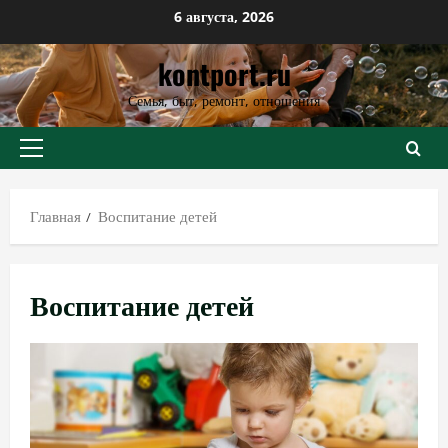
Перейти
6 августа, 2026
к
kontport.ru
содержимому
Семья, быт, ремонт, отношения
Основное
меню
Главная
Воспитание детей
Воспитание детей