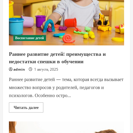
Воспитание детей
Раннее развитие детей: преимущества и
недостатки спешки в обучении
admin
1 августа, 2025
Раннее развитие детей — тема, которая всегда вызывает
множество вопросов у родителей, педагогов и
психологов. Особенно остро...
Прочитать
Читать далее
больше
о
Раннее
развитие
детей:
преимущества