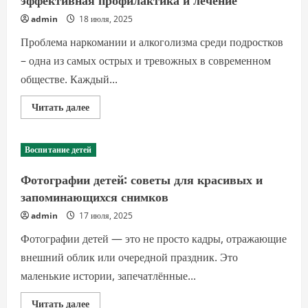
творческого
мышления
admin
18 июля, 2025
Проблема наркомании и алкоголизма среди подростков
– одна из самых острых и тревожных в современном
обществе. Каждый...
Прочитать
Читать далее
больше
о
Наркомания
и
Воспитание детей
алкоголизм
у
подростков:
Фотографии детей: советы для красивых и
эффективная
профилактика
запоминающихся снимков
и
лечение
admin
17 июля, 2025
Фотографии детей — это не просто кадры, отражающие
внешний облик или очередной праздник. Это
маленькие истории, запечатлённые...
Прочитать
Читать далее