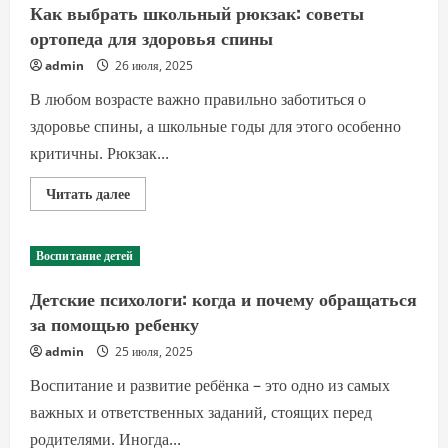
у
Как выбрать школьный рюкзак: советы
ребенка:
советы
ортопеда для здоровья спины
для
родителей
admin
26 июля, 2025
В любом возрасте важно правильно заботиться о
здоровье спины, а школьные годы для этого особенно
критичны. Рюкзак...
Прочитать
Читать далее
больше
о
Как
выбрать
Воспитание детей
школьный
рюкзак:
советы
Детские психологи: когда и почему обращаться
ортопеда
для
за помощью ребенку
здоровья
спины
admin
25 июля, 2025
Воспитание и развитие ребёнка – это одно из самых
важных и ответственных заданий, стоящих перед
родителями. Иногда...