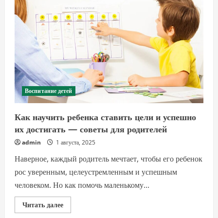
и
недостатки
спешки
в
обучении
Воспитание детей
Как научить ребенка ставить цели и успешно
их достигать — советы для родителей
admin
1 августа, 2025
Наверное, каждый родитель мечтает, чтобы его ребенок
рос уверенным, целеустремленным и успешным
человеком. Но как помочь маленькому...
Прочитать
Читать далее
больше
о