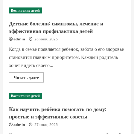
Как
научить
Воспитание детей
ребенка
ставить
цели
Детские болезни: симптомы, лечение и
и
успешно
эффективная профилактика детей
их
достигать
admin
28 июля, 2025
—
советы
Когда в семье появляется ребенок, забота о его здоровье
для
родителей
становится главным приоритетом. Каждый родитель
хочет видеть своего...
Прочитать
Читать далее
больше
о
Детские
болезни:
Воспитание детей
симптомы,
лечение
и
Как научить ребёнка помогать по дому:
эффективная
профилактика
простые и эффективные советы
детей
admin
27 июля, 2025