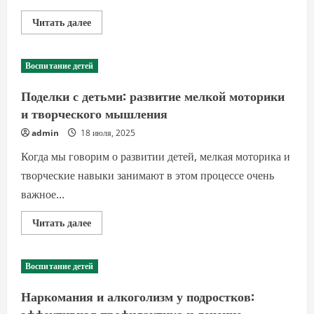
Прочитать
Читать далее
больше
о
Детские
психологи:
Воспитание детей
когда
и
почему
Поделки с детьми: развитие мелкой моторики
обращаться
за
и творческого мышления
помощью
ребенку
admin
18 июля, 2025
Когда мы говорим о развитии детей, мелкая моторика и
творческие навыки занимают в этом процессе очень
важное...
Прочитать
Читать далее
больше
о
Поделки
с
Воспитание детей
детьми:
развитие
мелкой
Наркомания и алкоголизм у подростков:
моторики
и
эффективная профилактика и лечение