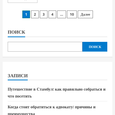
больше
о
Фотографии
Пагинация
детей:
1
2
3
4
…
10
Далее
советы
для
записей
красивых
и
запоминающихся
ПОИСК
снимков
ПОИСК
ЗАПИСИ
Путешествие в Стамбул: как правильно собраться и
что посетить
Когда стоит обратиться к адвокату: причины и
преимущества