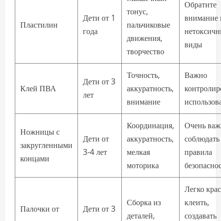
Обратите
тонус,
Дети от 1
внимание 
Пластилин
пальчиковые
года
нетоксичн
движения,
виды
творчество
Точность,
Важно
Дети от 3
Клей ПВА
аккуратность,
контролир
лет
внимание
использов
Координация,
Очень важ
Ножницы с
Дети от
аккуратность,
соблюдать
закругленными
3-4 лет
мелкая
правила
концами
моторика
безопасно
Легко крас
Сборка из
клеить,
Палочки от
Дети от 3
деталей,
создавать