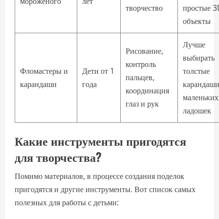
мороженого
лет
творчество
простые 3
объекты
Лучше
Рисование,
выбирать
контроль
Фломастеры и
Дети от 1
толстые
пальцев,
карандаши
года
карандаши
координация
маленьких
глаз и рук
ладошек
Какие инструменты пригодятся
для творчества?
Помимо материалов, в процессе создания поделок
пригодятся и другие инструменты. Вот список самых
полезных для работы с детьми: