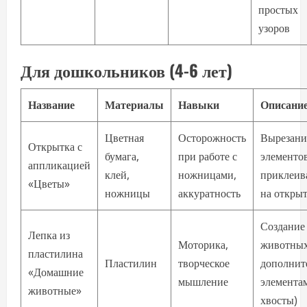
простых
узоров
Для дошкольников (4-6 лет)
Название
Материалы
Навыки
Описани
Цветная
Осторожность
Вырезани
Открытка с
бумага,
при работе с
элементо
аппликацией
клей,
ножницами,
приклеив
«Цветы»
ножницы
аккуратность
на откры
Создание
Лепка из
Моторика,
животных
пластилина
Пластилин
творческое
дополнит
«Домашние
мышление
элемента
животные»
хвосты)