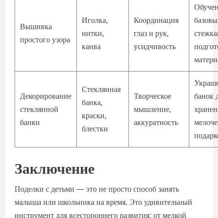
Обуче
Иголка,
Координация
базов
Вышивка
нитки,
глаз и рук,
стежка
простого узора
канва
усидчивость
подгот
матери
Украш
Стеклянная
Декорирование
Творческое
банок 
банка,
стеклянной
мышление,
хранен
краски,
банки
аккуратность
мелоче
блестки
подарк
Заключение
Поделки с детьми — это не просто способ занять
малыша или школьника на время. Это удивительный
инструмент для всестороннего развития: от мелкой