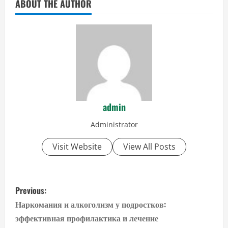
ABOUT THE AUTHOR
admin
Administrator
Visit Website
View All Posts
P
Previous:
o
Наркомания и алкоголизм у подростков:
эффективная профилактика и лечение