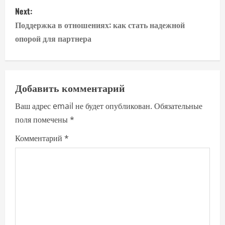
s
Next:
t
Поддержка в отношениях: как стать надежной
n
опорой для партнера
a
v
Добавить комментарий
i
Ваш адрес email не будет опубликован.
Обязательные
поля помечены
*
g
Комментарий
*
a
t
i
o