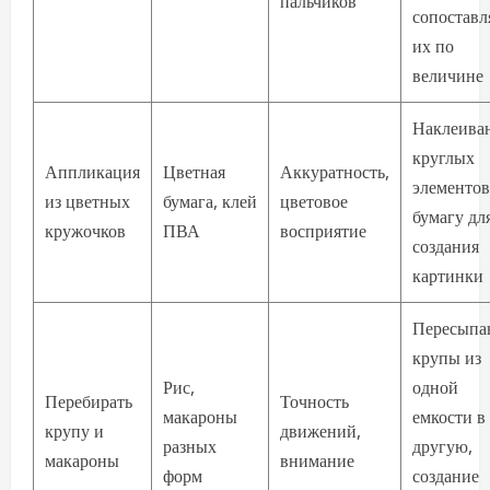
пальчиков
сопоставл
их по
величине
Наклеива
круглых
Аппликация
Цветная
Аккуратность,
элементов
из цветных
бумага, клей
цветовое
бумагу дл
кружочков
ПВА
восприятие
создания
картинки
Пересыпа
крупы из
Рис,
одной
Перебирать
Точность
макароны
емкости в
крупу и
движений,
разных
другую,
макароны
внимание
форм
создание