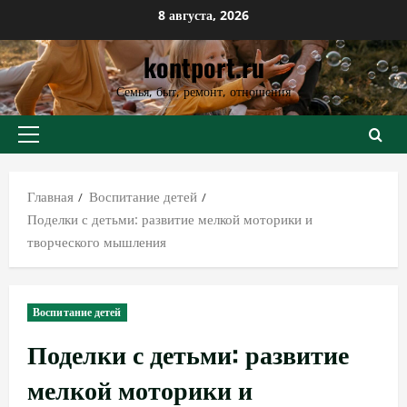
Перейти
8 августа, 2026
к
kontport.ru
содержимому
Семья, быт, ремонт, отношения
Основное
меню
Главная
Воспитание детей
Поделки с детьми: развитие мелкой моторики и
творческого мышления
Воспитание детей
Поделки с детьми: развитие
мелкой моторики и