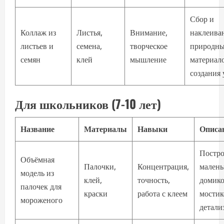
Сбор и
Коллаж из
Листья,
Внимание,
наклеива
листьев и
семена,
творческое
природн
семян
клей
мышление
материал
создания 
Для школьников (7-10 лет)
Название
Материалы
Навыки
Описа
Постр
Объёмная
Палочки,
Концентрация,
малень
модель из
клей,
точность,
домико
палочек для
краски
работа с клеем
мостик
мороженого
детали