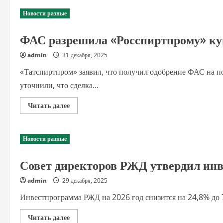
Новости разные
ФАС разрешила «Росспиртпрому» ку
admin
31 декабря, 2025
«Татспиртпром» заявил, что получил одобрение ФАС на 
уточнили, что сделка...
Прочитать
Читать далее
больше
о
ФАС
разрешила
Новости разные
«Росспиртпрому»
купить
крупнейшего
Совет директоров РЖД утвердил инв
производителя
водки
admin
29 декабря, 2025
Инвестпрограмма РЖД на 2026 год снизится на 24,8% до 
Прочитать
Читать далее