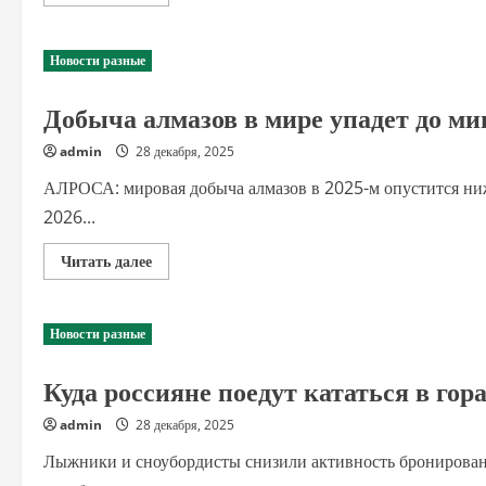
больше
о
Совет
директоров
Новости разные
РЖД
утвердил
инвестпрограмму
Добыча алмазов в мире упадет до ми
на
2026
год
admin
28 декабря, 2025
АЛРОСА: мировая добыча алмазов в 2025-м опустится ни
2026...
Прочитать
Читать далее
больше
о
Добыча
алмазов
Новости разные
в
мире
упадет
Куда россияне поедут кататься в гора
до
минимума
с
admin
28 декабря, 2025
1990-
х
Лыжники и сноубордисты снизили активность бронирован