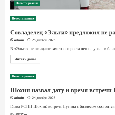
Новости разные
Новости разные
Совладелец «Эльги» предложил не ра
admin
25 декабря, 2025
В «Эльге» не ожидают заметного роста цен на уголь в бл
Прочитать
Читать далее
больше
о
Совладелец
«Эльги»
Новости разные
предложил
не
рассчитывать
Шохин назвал дату и время встречи 
на
рост
цен
admin
24 декабря, 2025
на
уголь
Глава РСПП Шохин: встреча Путина с бизнесом состоится
встречу...