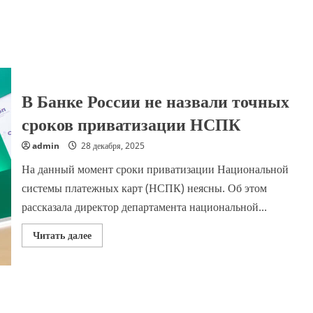
В Банке России не назвали точных
сроков приватизации НСПК
admin
28 декабря, 2025
На данный момент сроки приватизации Национальной
системы платежных карт (НСПК) неясны. Об этом
рассказала директор департамента национальной...
Прочитать
Читать далее
больше
о
В
Банке
России
не
назвали
точных