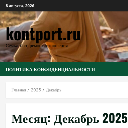
Перейти
8 августа, 2026
к
содержимому
kontport.ru
Семья, быт, ремонт, отношения
ПОЛИТИКА КОНФИДЕНЦИАЛЬНОСТИ
Главная
2025
Декабрь
Месяц:
Декабрь 2025