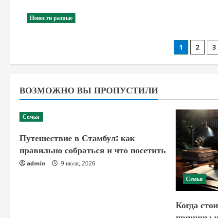
Новости разные
Пагин
1
2
3
записе
ВОЗМОЖНО ВЫ ПРОПУСТИЛИ
Семья
Путешествие в Стамбул: как
правильно собраться и что посетить
admin
9 июля, 2026
Семья
Когда стои
причины и