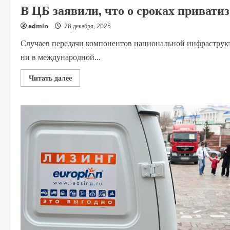
В ЦБ заявили, что о сроках приват
admin
28 декабря, 2025
Случаев передачи компонентов национальной инфраструкт
ни в международной...
Прочитать
Читать далее
больше
о
В
ЦБ
заявили,
что
о
сроках
приватизации
НСПК
говорить
сложно