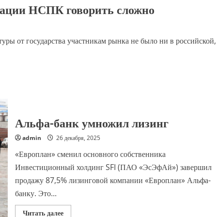
изации НСПК говорить сложно
сроков
приватизации
НСПК
уры от государства участникам рынка не было ни в российской,
Альфа-банк умножил лизинг
admin
26 декабря, 2025
«Европлан» сменил основного собственника
Инвестиционный холдинг SFI (ПАО «ЭсЭфАй») завершил
продажу 87,5% лизинговой компании «Европлан» Альфа-
банку. Это...
Прочитать
Читать далее