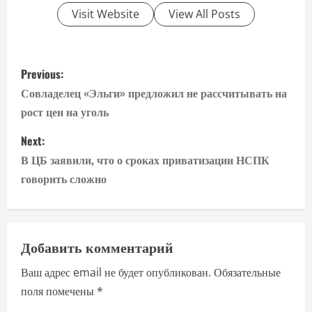
Visit Website
View All Posts
P
Previous:
o
Совладелец «Эльги» предложил не рассчитывать на
рост цен на уголь
s
Next:
t
В ЦБ заявили, что о сроках приватизации НСПК
n
говорить сложно
a
v
Добавить комментарий
i
Ваш адрес email не будет опубликован.
Обязательные
поля помечены
*
g