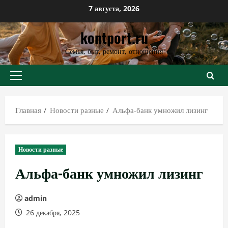
Перейти
7 августа, 2026
к
kontport.ru
содержимому
Семья, быт, ремонт, отношения
Основное
меню
Главная
Новости разные
Альфа-банк умножил лизинг
Новости разные
Альфа-банк умножил лизинг
admin
26 декабря, 2025