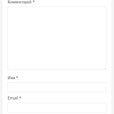
Комментарий
*
a
t
i
o
n
Имя
*
Email
*