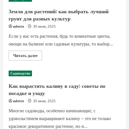
практические
советы
и
Земля для растений: как выбрать лучший
рекомендации
для
грунт для разных культур
новичков
admin
30 июня, 2025
Если у вас есть растения, будь то комнатные цветы,
овощи на балконе или садовые культуры, то выбор...
Прочитать
Читать далее
больше
о
Земля
для
Садоводство
растений:
как
выбрать
Как вырастить калину в саду: советы по
лучший
грунт
посадке и уходу
для
разных
admin
30 июня, 2025
культур
Многие садоводы, особенно начинающие, с
удовольствием выращивают калину – это не только
красивое декоративное растение, но и...