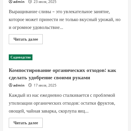
сбора
admin
23 июля, 2025
урожая
Выращивание сливы – это увлекательное занятие,
которое может принести не только вкусный урожай, но
и огромное удовольствие...
Прочитать
Читать далее
больше
о
Выращивание
сливы:
Садоводство
полезные
советы
и
Компостирование органических отходов: как
рекомендации
для
сделать удобрение своими руками
новичков
admin
17 июля, 2025
Каждый из нас ежедневно сталкивается с проблемой
утилизации органических отходов: остатки фруктов,
овощей, чайная заварка, скорлупа яиц...
Прочитать
Читать далее
больше
о