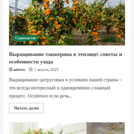
Садоводство
Выращивание танжерина в теплице: советы и
особенности ухода
admin
1 августа, 2025
Выращивание цитрусовых в условиях нашей страны –
это всегда интересный и одновременно сложный
процесс. Особенно если речь...
Прочитать
Читать далее
больше
о
Выращивание
танжерина
в
теплице: