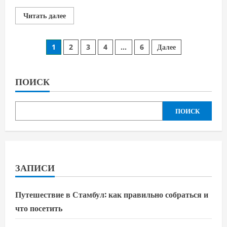
Прочитать
Читать далее
больше
о
Как
Пагинация
вырастить
1
2
3
4
…
6
Далее
калину
в
записей
саду:
советы
по
ПОИСК
посадке
и
уходу
ПОИСК
ЗАПИСИ
Путешествие в Стамбул: как правильно собраться и
что посетить