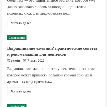
Облепиха — это удивительное растение, которое уже
давно завоевало любовь садоводов и ценителей
полезных ягод. Эти ярко-оранжевые...
Прочитать
Читать далее
больше
о
Секреты
выращивания
Садоводство
облепихи:
посадка,
уход
Выращивание ежевики: практические советы
и
сбор
и рекомендации для новичков
урожая
эффективно
admin
7 июля, 2025
Выращивание ежевики — это увлекательное занятие,
которое может принести большой урожай сочных и
ароматных ягод прямо на...
Прочитать
Читать далее
больше
о
Выращивание
ежевики:
Садоводство