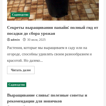
Садоводство
Секреты выращивания папайи: полный гид от
посадки до сбора урожая
admin
30 июля, 2025
Растения, которые мы выращиваем в саду или на
огороде, способны удивлять своим разнообразием и
красотой. Но далеко...
Прочитать
Читать далее
больше
о
Секреты
выращивания
Садоводство
папайи:
полный
гид
Выращивание сливы: полезные советы и
от
посадки
рекомендации для новичков
до