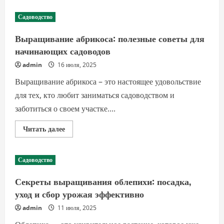
Компостирование
органических
Садоводство
отходов:
как
сделать
Выращивание абрикоса: полезные советы для
удобрение
своими
начинающих садоводов
руками
admin
16 июля, 2025
Выращивание абрикоса – это настоящее удовольствие
для тех, кто любит заниматься садоводством и
заботиться о своем участке....
Прочитать
Читать далее
больше
о
Выращивание
абрикоса:
Садоводство
полезные
советы
для
Секреты выращивания облепихи: посадка,
начинающих
садоводов
уход и сбор урожая эффективно
admin
11 июля, 2025