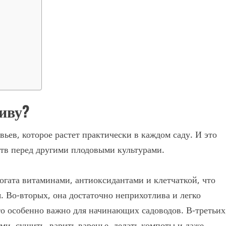
иву?
ьев, которое растет практически в каждом саду. И это
тв перед другими плодовыми культурами.
огата витаминами, антиоксидантами и клетчаткой, что
. Во-вторых, она достаточно неприхотлива и легко
то особенно важно для начинающих садоводов. В-третьих
и, сушить, варить варенье, делать компоты и даже