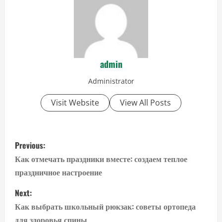
admin
Administrator
Visit Website
View All Posts
P
Previous:
o
Как отмечать праздники вместе: создаем теплое
праздничное настроение
s
Next:
t
Как выбрать школьный рюкзак: советы ортопеда
для здоровья спины