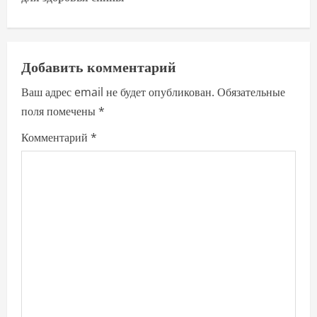
n
a
v
Добавить комментарий
i
Ваш адрес email не будет опубликован.
Обязательные
поля помечены
*
g
Комментарий
*
a
t
i
o
n