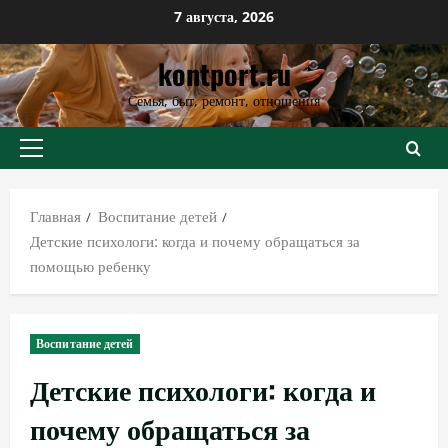
Перейти
7 августа, 2026
к
kontport.ru
содержимому
Семья, быт, ремонт, отношения
Основное
меню
Главная
Воспитание детей
Детские психологи: когда и почему обращаться за
помощью ребенку
Воспитание детей
Детские психологи: когда и
почему обращаться за