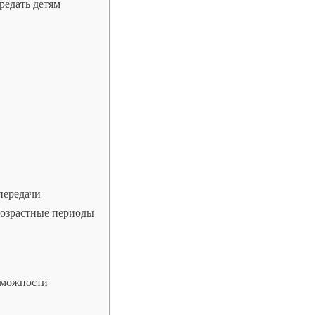
редать детям
передачи
возрастные периоды
зможности