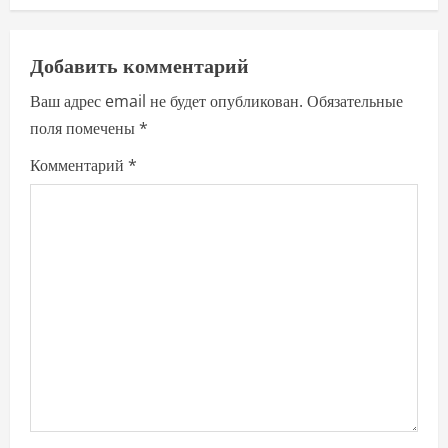
a
v
Добавить комментарий
i
Ваш адрес email не будет опубликован.
Обязательные
поля помечены
*
g
Комментарий
*
a
t
i
o
n