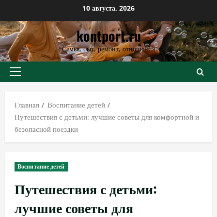
Перейти
10 августа, 2026
к
kontport.ru
содержимому
Семья, быт, ремонт, отношения
Основное
меню
Главная
Воспитание детей
Путешествия с детьми: лучшие советы для комфортной и
безопасной поездки
Воспитание детей
Путешествия с детьми:
лучшие советы для