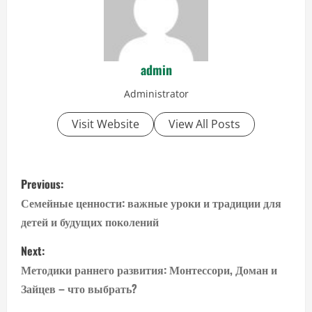
admin
Administrator
Visit Website
View All Posts
P
Previous:
o
Семейные ценности: важные уроки и традиции для
детей и будущих поколений
s
Next:
t
Методики раннего развития: Монтессори, Доман и
n
Зайцев – что выбрать?