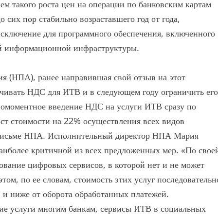
ем такого роста цен на операции по банковским картам
о сих пор стабильно возраставшего год от года,
сключение для программного обеспечения, включенного
ой информационной инфраструктуры.
я (НПА), ранее направившая свой отзыв на этот
ичивать НДС для ИТВ и в следующем году ограничить его
дномоментное введение НДС на услуги ИТВ сразу по
ост стоимости на 22% осуществления всех видов
 письме НПА. Исполнительный директор НПА Мария
аиболее критичной из всех предложенных мер. «По свое
нование цифровых сервисов, в которой нет и не может
том, по ее словам, стоимость этих услуг последовательн
% и ниже от оборота обработанных платежей.
е услуги многим банкам, сервисы ИТВ в социальных