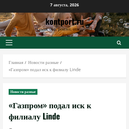
Перейти
7 августа, 2026
к
kontport.ru
содержимому
Семья, быт, ремонт, отношения
Основное
меню
Главная
Новости разные
«Газпром» подал иск к филиалу Linde
Новости разные
«Газпром» подал иск к
филиалу Linde