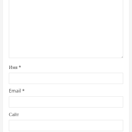
a
t
i
o
n
Имя
*
Email
*
Сайт