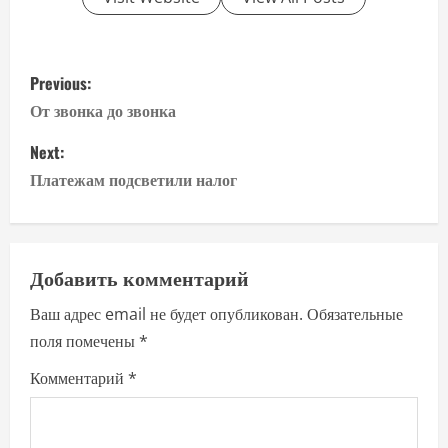
P
Previous:
o
От звонка до звонка
s
Next:
Платежам подсветили налог
t
n
a
Добавить комментарий
Ваш адрес email не будет опубликован.
Обязательные
v
поля помечены
*
i
Комментарий
*
g