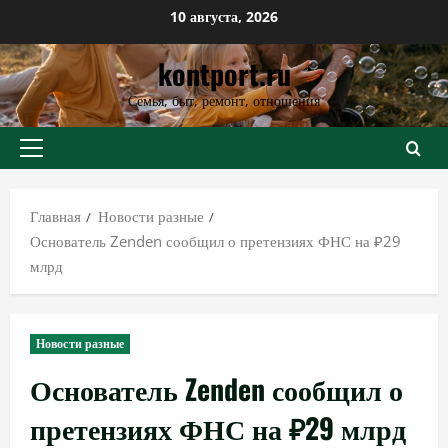
Перейти
10 августа, 2026
к
kontport.ru
содержимому
Семья, быт, ремонт, отношения
Основное
меню
Главная
Новости разные
Основатель Zenden сообщил о претензиях ФНС на ₽29
млрд
Новости разные
Основатель Zenden сообщил о
претензиях ФНС на ₽29 млрд