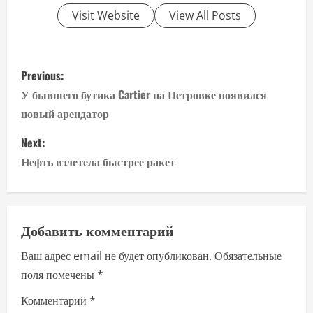
Visit Website
View All Posts
P
Previous:
o
У бывшего бутика Cartier на Петровке появился
новый арендатор
s
Next:
t
Нефть взлетела быстрее ракет
n
a
Добавить комментарий
v
Ваш адрес email не будет опубликован.
Обязательные
i
поля помечены
*
g
Комментарий
*