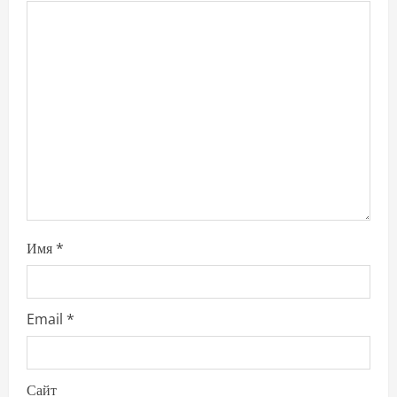
a
t
i
o
n
Имя
*
Email
*
Сайт