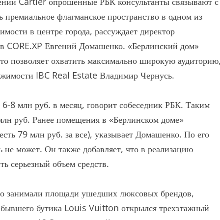
ний Cartier опрошенные РБК консультанты связывают с
 премиальное флагманское пространство в одном из
мости в центре города, рассуждает директор
ров CORE.XP Евгений Домашенко. «Берлинский дом»
что позволяет охватить максимально широкую аудиторию
ижимости IBC Real Estate Владимир Чернусь.
6-8 млн руб. в месяц, говорит собеседник РБК. Таким
 млн руб. Ранее помещения в «Берлинском доме»
 есть 79 млн руб. за все), указывает Домашенко. По его
ь не может. Он также добавляет, что в реализацию
ть серьезный объем средств.
сто занимали площади ушедших люксовых брендов,
е бывшего бутика Louis Vuitton открылся трехэтажный