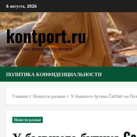
Перейти
6 августа, 2026
к
содержимому
kontport.ru
Семья, быт, ремонт, отношения
ПОЛИТИКА КОНФИДЕНЦИАЛЬНОСТИ
Главная
Новости разные
У бывшего бутика Cartier на Пе
Новости разные
У бывшего бутика Car