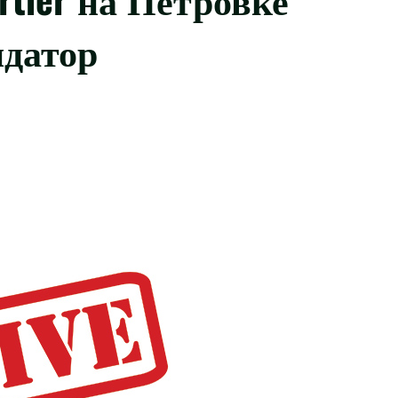
ндатор