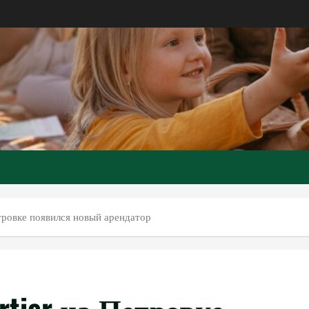
тровке появился новый арендатор
tier на Петровке