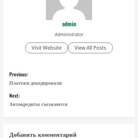
admin
Administrator
Visit Website
View All Posts
P
Previous:
o
Платежи декодировали
s
Next:
Автокредиты съезжаются
t
n
a
Добавить комментарий