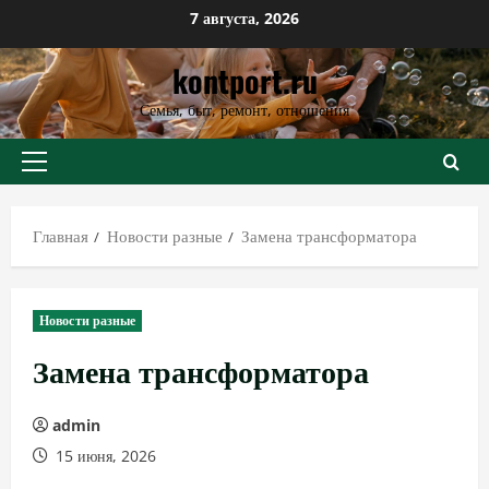
Перейти
7 августа, 2026
к
kontport.ru
содержимому
Семья, быт, ремонт, отношения
Основное
меню
Главная
Новости разные
Замена трансформатора
Новости разные
Замена трансформатора
admin
15 июня, 2026