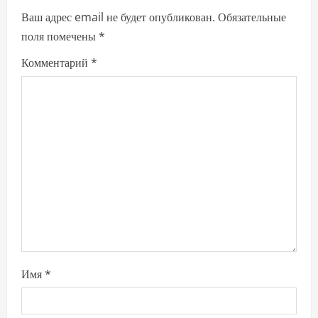
Ваш адрес email не будет опубликован.
Обязательные
v
поля помечены
*
i
Комментарий
*
g
a
t
i
o
n
Имя
*