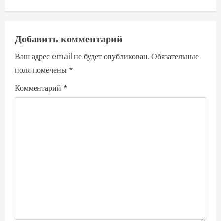
a
v
Добавить комментарий
i
Ваш адрес email не будет опубликован.
Обязательные
поля помечены
*
g
Комментарий
*
a
t
i
o
n