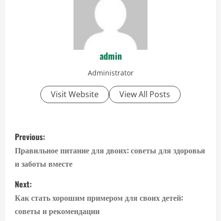
admin
Administrator
Visit Website
View All Posts
P
Previous:
o
Правильное питание для двоих: советы для здоровья
и заботы вместе
s
Next:
t
Как стать хорошим примером для своих детей:
n
советы и рекомендации