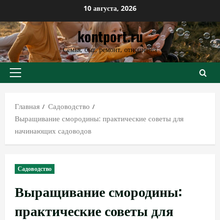
Перейти
10 августа, 2026
к
kontport.ru
содержимому
Семья, быт, ремонт, отношения
Основное
меню
Главная
Садоводство
Выращивание смородины: практические советы для
начинающих садоводов
Садоводство
Выращивание смородины:
практические советы для