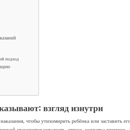
аказаний
ий подход
вацию
казывают: взгляд изнутри
аказания, чтобы утихомирить ребёнка или заставить ег
ичиной становится усталость, стресс, нехватка времени