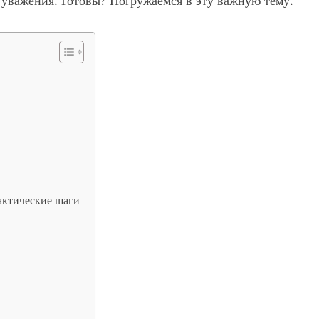
и уважения. Готовы? Погружаемся в эту важную тему.
и
рактические шаги