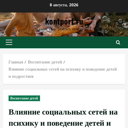
Перейти
8 августа, 2026
к
kontport.ru
содержимому
Семья, быт, ремонт, отношения
Основное
меню
Главная
Воспитание детей
Влияние социальных сетей на психику и поведение детей
и подростков
Воспитание детей
Влияние социальных сетей на
психику и поведение детей и