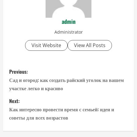
admin
Administrator
Visit Website
View All Posts
P
Previous:
o
Сад и огород: как создать райский уголок на вашем
участке легко и красиво
s
Next:
t
Как интересно провести время с семьей: идеи и
n
советы для всех возрастов
a