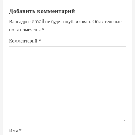
v
Добавить комментарий
i
Ваш адрес email не будет опубликован.
Обязательные
поля помечены
*
g
Комментарий
*
a
t
i
o
n
Имя
*