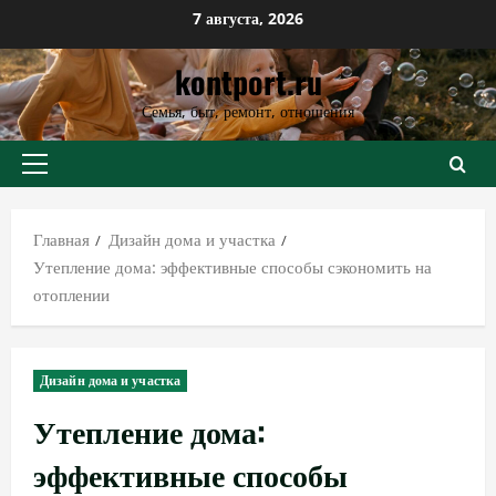
Перейти
7 августа, 2026
к
kontport.ru
содержимому
Семья, быт, ремонт, отношения
Основное
меню
Главная
Дизайн дома и участка
Утепление дома: эффективные способы сэкономить на
отоплении
Дизайн дома и участка
Утепление дома:
эффективные способы