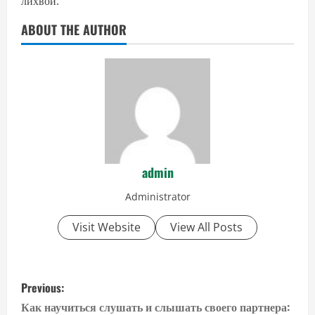
лихвой.
ABOUT THE AUTHOR
admin
Administrator
Visit Website
View All Posts
P
Previous:
o
Как научиться слушать и слышать своего партнера: