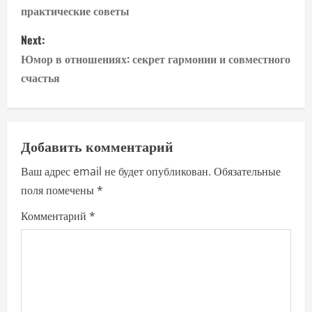
практические советы
s
Next:
t
Юмор в отношениях: секрет гармонии и совместного
n
счастья
a
v
Добавить комментарий
i
Ваш адрес email не будет опубликован.
Обязательные
поля помечены
*
g
Комментарий
*
a
t
i