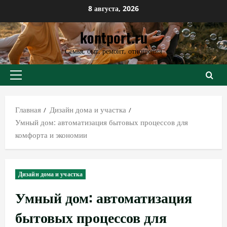
Перейти
8 августа, 2026
к
kontport.ru
содержимому
Семья, быт, ремонт, отношения
Основное
меню
Главная
Дизайн дома и участка
Умный дом: автоматизация бытовых процессов для
комфорта и экономии
Дизайн дома и участка
Умный дом: автоматизация
бытовых процессов для