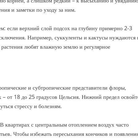
ию корней, а слишком редкий – к высыханию и увядани
ения и заметки по уходу за ним.
м: если верхний слой подсох на глубину примерно 2-3
 исключения. Например, суккуленты и кактусы нуждаются 
е растения любят влажную землю и регулярное
тропические и субтропические представители флоры,
– от 18 до 25 градусов Цельсия. Нижний предел освойт
уться стрессу и болезням.
В квартирах с центральным отоплением воздух часто
стьев. Чтобы избежать пересыхания кончиков и появлени