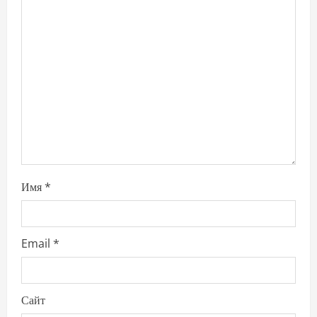
a
t
i
o
n
Имя
*
Email
*
Сайт