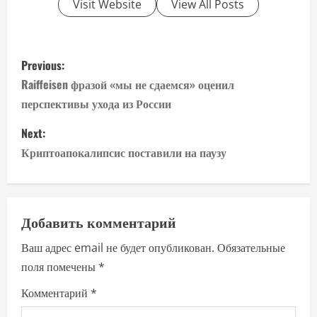
Visit Website
View All Posts
P
Previous:
o
Raiffeisen фразой «мы не сдаемся» оценил
перспективы ухода из России
s
Next:
t
Криптоапокалипсис поставили на паузу
n
a
Добавить комментарий
v
Ваш адрес email не будет опубликован.
Обязательные
i
поля помечены
*
g
Комментарий
*