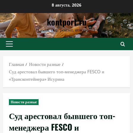
Перейти
8 августа, 2026
к
kontport.ru
содержимому
Семья, быт, ремонт, отношения
Основное
меню
Главная
Новости разные
Суд арестовал бывшего топ-менеджера FESCO и
«Трансконтейнера» Исурина
Новости разные
Суд арестовал бывшего топ-
менеджера FESCO и