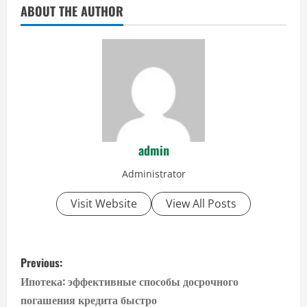
ABOUT THE AUTHOR
admin
Administrator
Visit Website
View All Posts
P
Previous:
o
Ипотека: эффективные способы досрочного
погашения кредита быстро