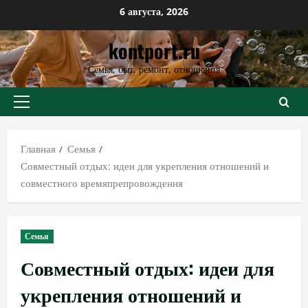
Перейти
6 августа, 2026
к
kontport.ru
содержимому
Семья, быт, ремонт, отношения
Основное
меню
Главная
Семья
Совместный отдых: идеи для укрепления отношений и
совместного времяпрепровождения
Семья
Совместный отдых: идеи для
укрепления отношений и