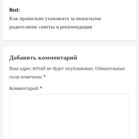
s
Next:
t
Как правильно ухаживать за пожилыми
n
родителями: советы и рекомендации
a
v
Добавить комментарий
i
Ваш адрес email не будет опубликован.
Обязательные
поля помечены
*
g
Комментарий
*
a
t
i
o