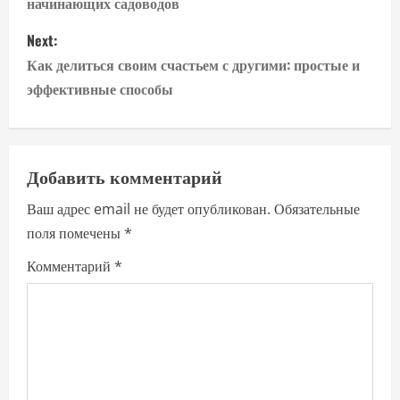
начинающих садоводов
s
Next:
t
Как делиться своим счастьем с другими: простые и
n
эффективные способы
a
v
Добавить комментарий
i
Ваш адрес email не будет опубликован.
Обязательные
поля помечены
*
g
Комментарий
*
a
t
i
o