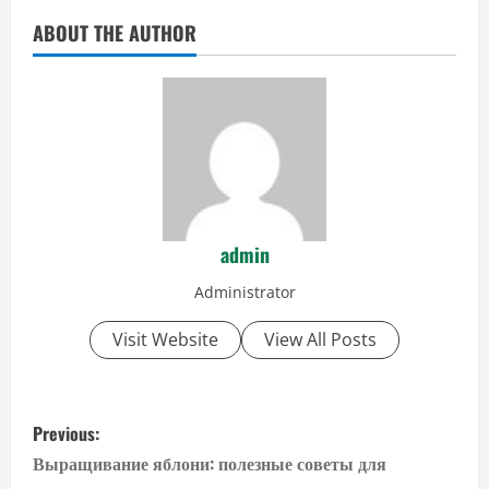
ABOUT THE AUTHOR
admin
Administrator
Visit Website
View All Posts
P
Previous:
o
Выращивание яблони: полезные советы для