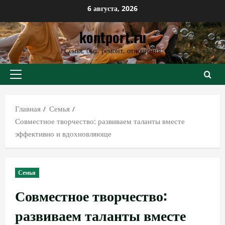
Перейти
6 августа, 2026
к
kontport.ru
содержимому
Семья, быт, ремонт, отношения
Основное
меню
Главная
Семья
Совместное творчество: развиваем таланты вместе
эффективно и вдохновляюще
Семья
Совместное творчество:
развиваем таланты вместе