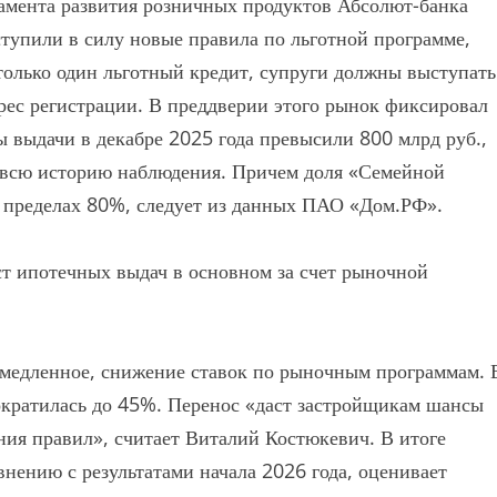
амента развития розничных продуктов Абсолют-банка
тупили в силу новые правила по льготной программе,
 только один льготный кредит, супруги должны выступать
дрес регистрации. В преддверии этого рынок фиксировал
выдачи в декабре 2025 года превысили 800 млрд руб.,
а всю историю наблюдения. Причем доля «Семейной
в пределах 80%, следует из данных ПАО «Дом.РФ».
ст ипотечных выдач в основном за счет рыночной
и медленное, снижение ставок по рыночным программам. 
сократилась до 45%. Перенос «даст застройщикам шансы
ния правил», считает Виталий Костюкевич. В итоге
нению с результатами начала 2026 года, оценивает