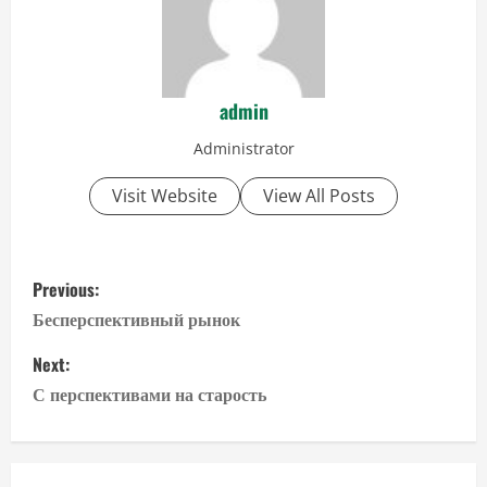
admin
Administrator
Visit Website
View All Posts
P
Previous:
o
Бесперспективный рынок
s
Next:
С перспективами на старость
t
n