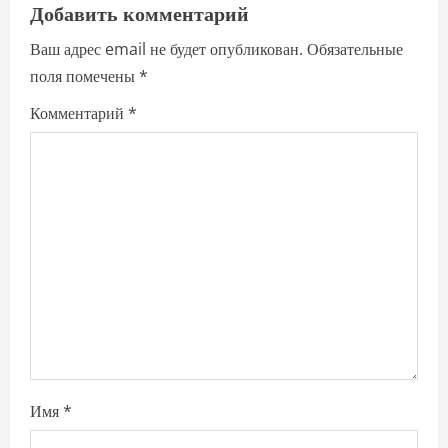
a
Добавить комментарий
Ваш адрес email не будет опубликован.
Обязательные
v
поля помечены
*
i
Комментарий
*
g
a
t
i
o
n
Имя
*