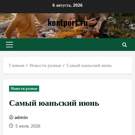
Перейти
6 августа, 2026
к
kontport.ru
содержимому
Семья, быт, ремонт, отношения
Основное
меню
Главная
Новости разные
Самый юаньский июнь
Новости разные
Самый юаньский июнь
admin
5 июля, 2026