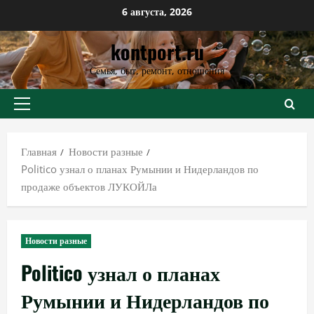
Перейти
6 августа, 2026
к
kontport.ru
содержимому
Семья, быт, ремонт, отношения
Основное
меню
Главная
Новости разные
Politico узнал о планах Румынии и Нидерландов по
продаже объектов ЛУКОЙЛа
Новости разные
Politico узнал о планах
Румынии и Нидерландов по