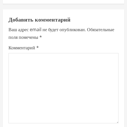
a
v
Добавить комментарий
i
Ваш адрес email не будет опубликован.
Обязательные
поля помечены
*
g
Комментарий
*
a
t
i
o
n