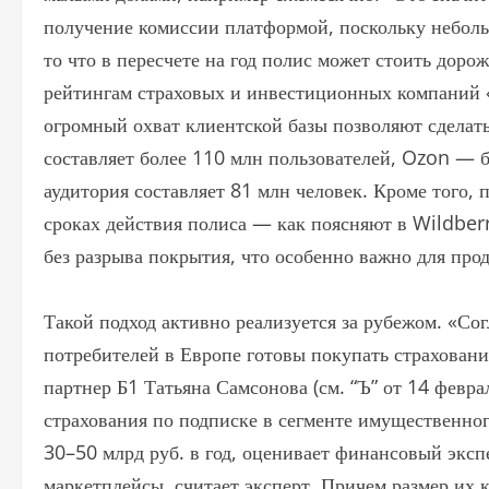
получение комиссии платформой, поскольку неболь
то что в пересчете на год полис может стоить дор
рейтингам страховых и инвестиционных компаний «
огромный охват клиентской базы позволяют сделат
составляет более 110 млн пользователей, Ozon — б
аудитория составляет 81 млн человек. Кроме того, 
сроках действия полиса — как поясняют в Wildberr
без разрыва покрытия, что особенно важно для про
Такой подход активно реализуется за рубежом. «С
потребителей в Европе готовы покупать страховани
партнер Б1 Татьяна Самсонова (см. “Ъ” от 14 февра
страхования по подписке в сегменте имущественног
30–50 млрд руб. в год, оценивает финансовый эксп
маркетплейсы, считает эксперт. Причем размер их 