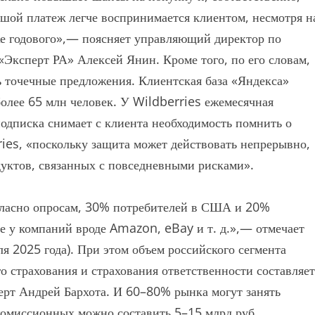
шой платеж легче воспринимается клиентом, несмотря н
оже годового»,— поясняет управляющий директор по
Эксперт РА» Алексей Янин. Кроме того, по его словам,
ь точечные предложения. Клиентская база «Яндекса»
олее 65 млн человек. У Wildberries ежемесячная
подписка снимает с клиента необходимость помнить о
ies, «поскольку защита может действовать непрерывно,
дуктов, связанных с повседневными рисками».
огласно опросам, 30% потребителей в США и 20%
е у компаний вроде Amazon, eBay и т. д.»,— отмечает
ля 2025 года). При этом объем российского сегмента
о страхования и страхования ответственности составляет
ерт Андрей Бархота. И 60–80% рынка могут занять
комиссионных можно составить 5–15 млрд руб.,