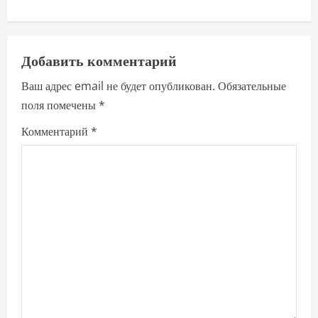
a
v
Добавить комментарий
i
Ваш адрес email не будет опубликован.
Обязательные
поля помечены
*
g
Комментарий
*
a
t
i
o
n