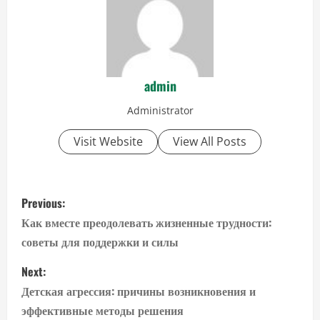
admin
Administrator
Visit Website
View All Posts
P
Previous:
o
Как вместе преодолевать жизненные трудности:
советы для поддержки и силы
s
Next:
t
Детская агрессия: причины возникновения и
n
эффективные методы решения