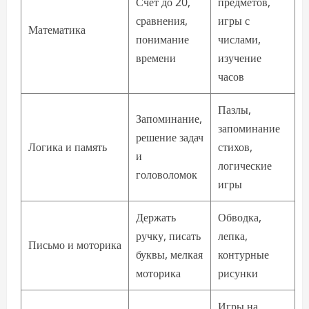
Счёт до 20,
предметов,
сравнения,
игры с
Математика
понимание
числами,
времени
изучение
часов
Пазлы,
Запоминание,
запоминание
решение задач
Логика и память
стихов,
и
логические
головоломок
игры
Держать
Обводка,
ручку, писать
лепка,
Письмо и моторика
буквы, мелкая
контурные
моторика
рисунки
Игры на