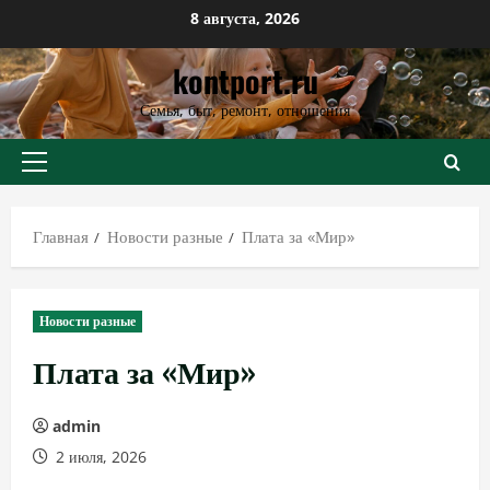
Перейти
8 августа, 2026
к
kontport.ru
содержимому
Семья, быт, ремонт, отношения
Основное
меню
Главная
Новости разные
Плата за «Мир»
Новости разные
Плата за «Мир»
admin
2 июля, 2026