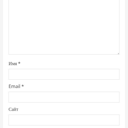
t
i
o
n
Имя
*
Email
*
Сайт