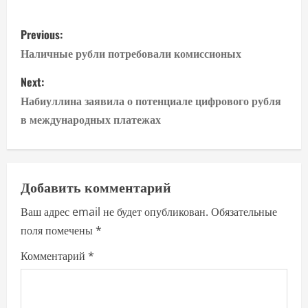
P
Previous:
o
Наличные рубли потребовали комиссионых
s
Next:
Набиуллина заявила о потенциале цифрового рубля
t
в международных платежах
n
a
Добавить комментарий
v
Ваш адрес email не будет опубликован.
Обязательные
i
поля помечены
*
g
Комментарий
*
a