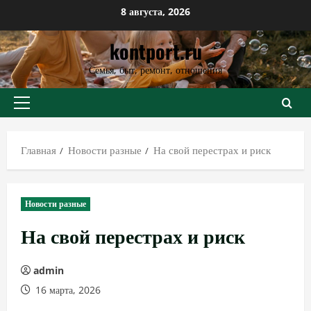
Перейти
8 августа, 2026
к
kontport.ru
содержимому
Семья, быт, ремонт, отношения
Основное
меню
Главная
Новости разные
На свой перестрах и риск
Новости разные
На свой перестрах и риск
admin
16 марта, 2026