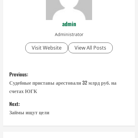
admin
Administrator
Visit Website
View All Posts
P
Previous:
o
Судебные приставы арестовали 32 млрд руб. на
счетах ЮГК
s
Next:
t
Займы ищут цели
n
a