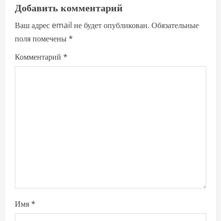
Добавить комментарий
v
Ваш адрес email не будет опубликован.
Обязательные
i
поля помечены
*
g
Комментарий
*
a
t
i
o
n
Имя
*