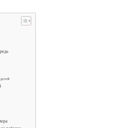
редь
 детей
й
мера
 на ребенка