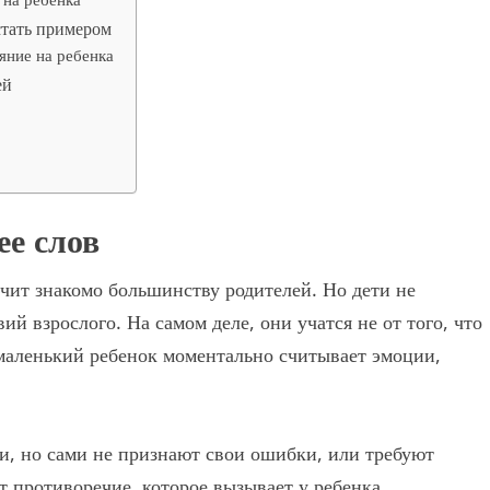
стать примером
яние на ребенка
ей
е слов
учит знакомо большинству родителей. Но дети не
ий взрослого. На самом деле, они учатся не от того, что
е маленький ребенок моментально считывает эмоции,
ти, но сами не признают свои ошибки, или требуют
т противоречие, которое вызывает у ребенка