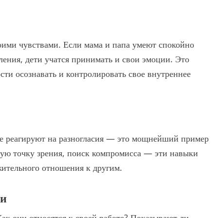
оими чувствами. Если мама и папа умеют спокойно
вления, дети учатся принимать и свои эмоции. Это
ти осознавать и контролировать свое внутреннее
ые реагируют на разногласия — это мощнейший пример
гую точку зрения, поиск компромисса — эти навыки
ительного отношения к другим.
ти
ак они относятся к своей работе? Показывают ли