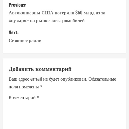
P
Previous:
o
Автоконцерны США потеряли $50 млрд из-за
«пузыря» на рынке электромобилей
s
Next:
t
Сезонное ралли
n
a
Добавить комментарий
v
Ваш адрес email не будет опубликован.
Обязательные
i
поля помечены
*
g
Комментарий
*
a
t