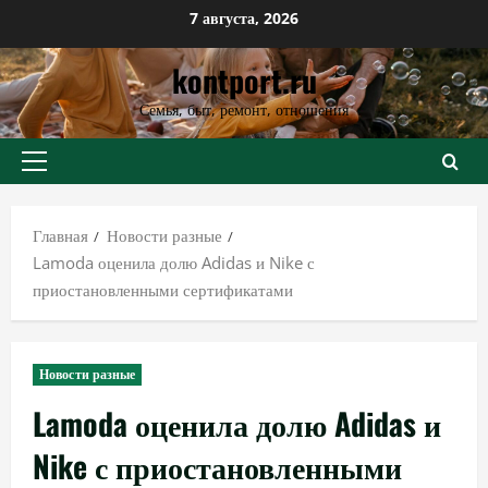
Перейти
7 августа, 2026
к
kontport.ru
содержимому
Семья, быт, ремонт, отношения
Основное
меню
Главная
Новости разные
Lamoda оценила долю Adidas и Nike с
приостановленными сертификатами
Новости разные
Lamoda оценила долю Adidas и
Nike с приостановленными