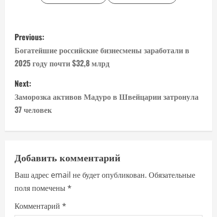
P
Previous:
o
Богатейшие российские бизнесмены заработали в
2025 году почти $32,8 млрд
s
Next:
t
Заморозка активов Мадуро в Швейцарии затронула
n
37 человек
a
v
Добавить комментарий
i
Ваш адрес email не будет опубликован.
Обязательные
поля помечены
*
g
Комментарий
*
a