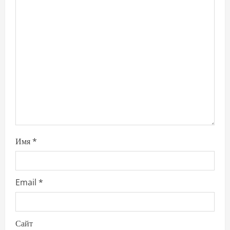
t
i
o
n
Имя
*
Email
*
Сайт