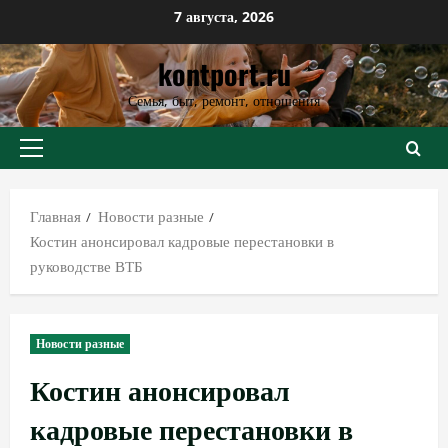
Перейти
7 августа, 2026
к
kontport.ru
содержимому
Семья, быт, ремонт, отношения
Основное
меню
Главная
Новости разные
Костин анонсировал кадровые перестановки в
руководстве ВТБ
Новости разные
Костин анонсировал
кадровые перестановки в