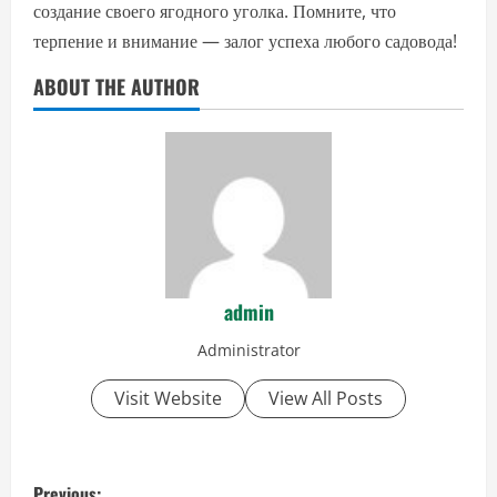
создание своего ягодного уголка. Помните, что
терпение и внимание — залог успеха любого садовода!
ABOUT THE AUTHOR
admin
Administrator
Visit Website
View All Posts
P
Previous: