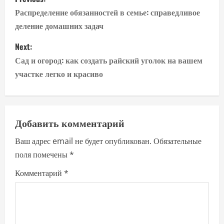
o
Распределение обязанностей в семье: справедливое
деление домашних задач
s
Next:
t
Сад и огород: как создать райский уголок на вашем
n
участке легко и красиво
a
v
Добавить комментарий
i
Ваш адрес email не будет опубликован.
Обязательные
поля помечены
*
g
Комментарий
*
a
t