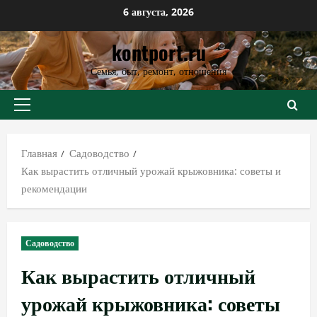
Перейти
6 августа, 2026
к
kontport.ru
содержимому
Семья, быт, ремонт, отношения
Основное
меню
Главная
Садоводство
Как вырастить отличный урожай крыжовника: советы и
рекомендации
Садоводство
Как вырастить отличный
урожай крыжовника: советы