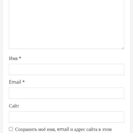
i
o
n
Имя
*
Email
*
Сайт
Сохранить моё имя, email и адрес сайта в этом