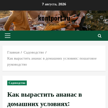
Перейти
7 августа, 2026
к
kontport.ru
содержимому
Семья, быт, ремонт, отношения
Основное
меню
Главная
Садоводство
Как вырастить ананас в домашних условиях: пошаговое
руководство
Садоводство
Как вырастить ананас в
домашних условиях: