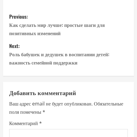
P
Previous:
o
Как сделать мир лучше: простые шаги для
позитивных изменений
s
Next:
t
Роль бабушек и дедушек в воспитании детей:
n
важность семейной поддержки
a
v
Добавить комментарий
i
Ваш адрес email не будет опубликован.
Обязательные
поля помечены
*
g
Комментарий
*
a