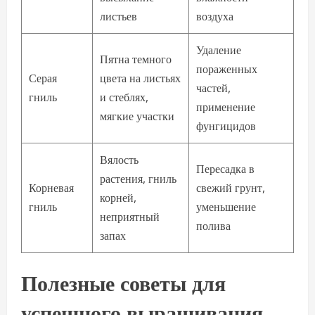
листьев
воздуха
Удаление
Пятна темного
пораженных
Серая
цвета на листьях
частей,
гниль
и стеблях,
применение
мягкие участки
фунгицидов
Вялость
Пересадка в
растения, гниль
Корневая
свежий грунт,
корней,
гниль
уменьшение
неприятный
полива
запах
Полезные советы для
успешного выращивания