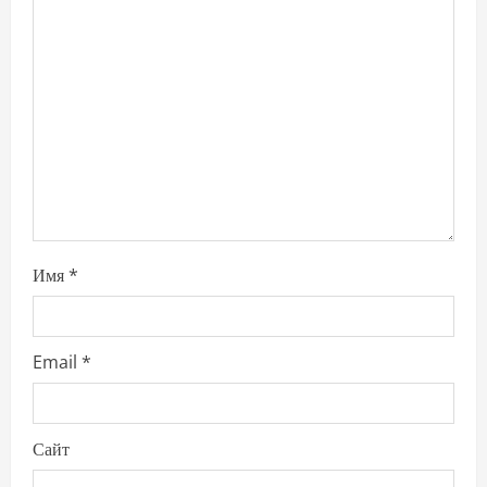
t
i
o
n
Имя
*
Email
*
Сайт