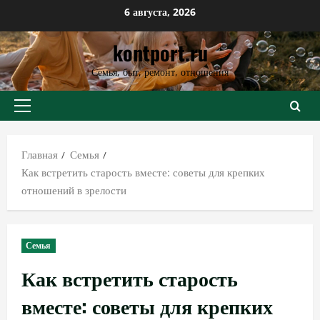
Перейти
6 августа, 2026
к
kontport.ru
содержимому
Семья, быт, ремонт, отношения
Основное
меню
Главная
Семья
Как встретить старость вместе: советы для крепких
отношений в зрелости
Семья
Как встретить старость
вместе: советы для крепких