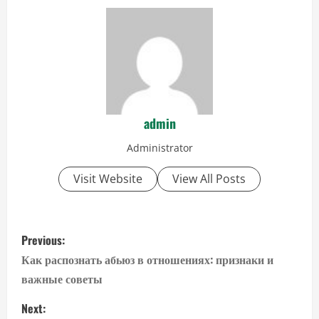
admin
Administrator
Visit Website
View All Posts
P
Previous:
o
Как распознать абьюз в отношениях: признаки и
важные советы
s
Next: