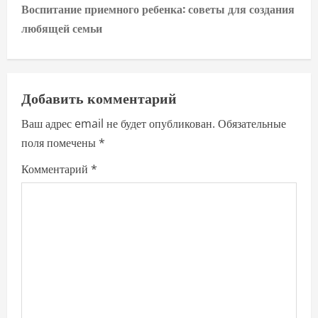
t
Воспитание приемного ребенка: советы для создания
n
любящей семьи
a
v
Добавить комментарий
i
Ваш адрес email не будет опубликован.
Обязательные
поля помечены
*
g
Комментарий
*
a
t
i
o
n