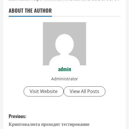
ABOUT THE AUTHOR
admin
Administrator
Visit Website
View All Posts
P
Previous:
o
Криптовалюта проходит тестирование