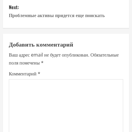
s
Next:
Проблемные активы придется еще поискать
t
n
a
Добавить комментарий
Ваш адрес email не будет опубликован.
Обязательные
v
поля помечены
*
i
Комментарий
*
g
a
t
i