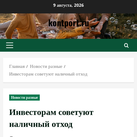
Перейти
9 августа, 2026
к
kontport.ru
содержимому
Семья, быт, ремонт, отношения
Основное
меню
Главная
Новости разные
Инвесторам советуют наличный отход
Новости разные
Инвесторам советуют
наличный отход