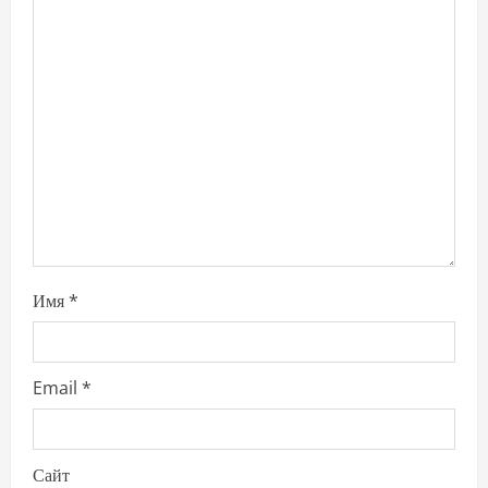
t
i
o
n
Имя
*
Email
*
Сайт