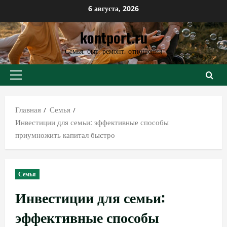
Перейти
6 августа, 2026
к
kontport.ru
содержимому
Семья, быт, ремонт, отношения
Основное
меню
Главная
Семья
Инвестиции для семьи: эффективные способы
приумножить капитал быстро
Семья
Инвестиции для семьи:
эффективные способы