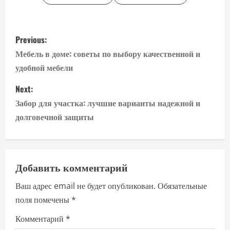
P
Previous:
o
Мебель в доме: советы по выбору качественной и
удобной мебели
s
Next:
t
Забор для участка: лучшие варианты надежной и
n
долговечной защиты
a
v
Добавить комментарий
i
Ваш адрес email не будет опубликован.
Обязательные
поля помечены
*
g
Комментарий
*
a