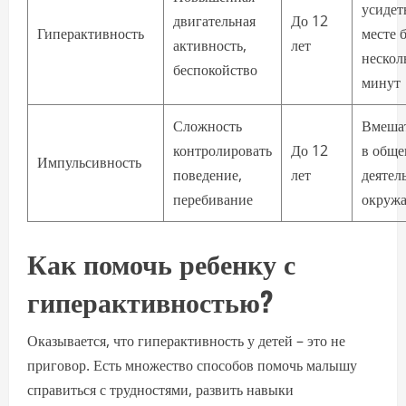
усидет
двигательная
До 12
Гиперактивность
месте 
активность,
лет
нескол
беспокойство
минут
Сложность
Вмешат
контролировать
До 12
в обще
Импульсивность
поведение,
лет
деятел
перебивание
окруж
Как помочь ребенку с
гиперактивностью?
Оказывается, что гиперактивность у детей – это не
приговор. Есть множество способов помочь малышу
справиться с трудностями, развить навыки