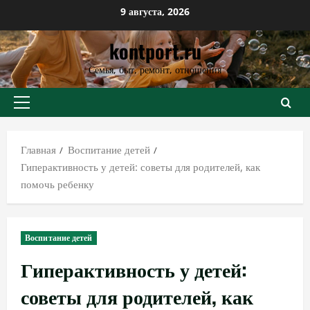
Перейти
9 августа, 2026
к
kontport.ru
содержимому
Семья, быт, ремонт, отношения
Основное
меню
Главная
Воспитание детей
Гиперактивность у детей: советы для родителей, как
помочь ребенку
Воспитание детей
Гиперактивность у детей:
советы для родителей, как