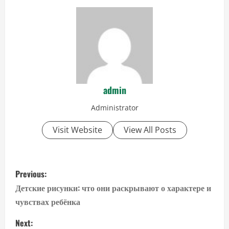
admin
Administrator
Visit Website
View All Posts
P
Previous:
o
Детские рисунки: что они раскрывают о характере и
чувствах ребёнка
s
Next: