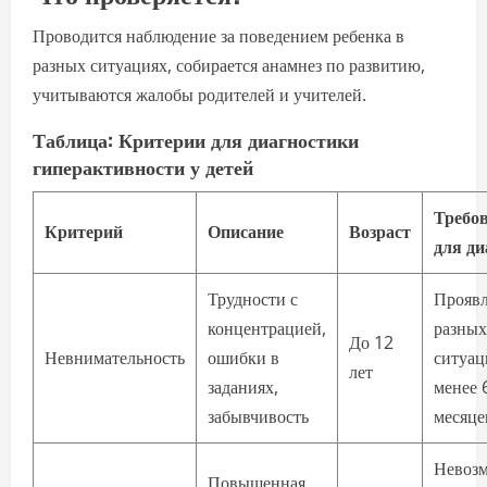
Проводится наблюдение за поведением ребенка в
разных ситуациях, собирается анамнез по развитию,
учитываются жалобы родителей и учителей.
Таблица: Критерии для диагностики
гиперактивности у детей
Требо
Критерий
Описание
Возраст
для ди
Трудности с
Проявл
концентрацией,
разных
До 12
Невнимательность
ошибки в
ситуац
лет
заданиях,
менее 
забывчивость
месяце
Невоз
Повышенная