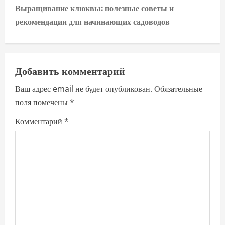
t
Выращивание клюквы: полезные советы и
n
рекомендации для начинающих садоводов
a
v
Добавить комментарий
i
Ваш адрес email не будет опубликован.
Обязательные
поля помечены
*
g
Комментарий
*
a
t
i
o
n