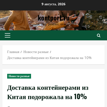
Перейти
9 августа, 2026
к
kontport.ru
содержимому
Семья, быт, ремонт, отношения
Основное
меню
Главная
Новости разные
Доставка контейнерами из Китая подорожала на 10%
Новости разные
Доставка контейнерами из
Китая подорожала на 10%