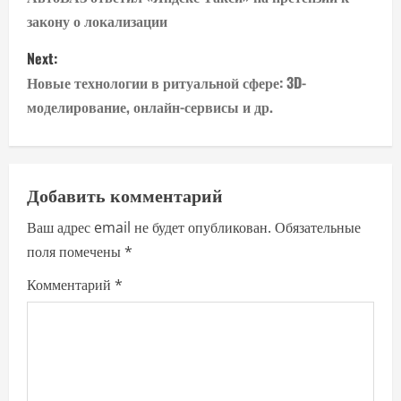
o
закону о локализации
s
Next:
t
Новые технологии в ритуальной сфере: 3D-
n
моделирование, онлайн-сервисы и др.
a
v
Добавить комментарий
i
Ваш адрес email не будет опубликован.
Обязательные
поля помечены
*
g
Комментарий
*
a
t
i