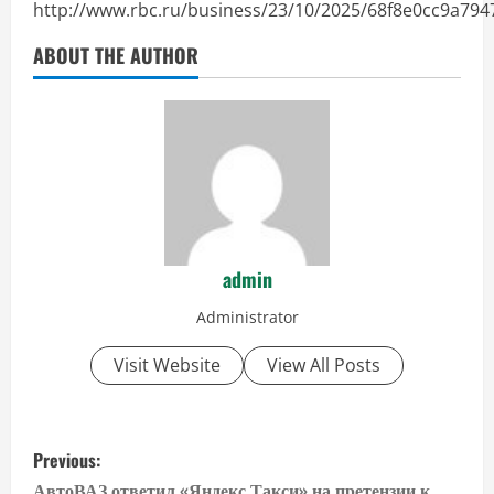
http://www.rbc.ru/business/23/10/2025/68f8e0cc9a79
ABOUT THE AUTHOR
admin
Administrator
Visit Website
View All Posts
P
Previous:
АвтоВАЗ ответил «Яндекс Такси» на претензии к