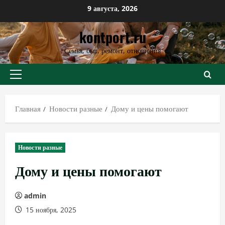
Перейти
9 августа, 2026
к
kontport.ru
содержимому
Семья, быт, ремонт, отношения
Основное
меню
Главная
Новости разные
Дому и цены помогают
Новости разные
Дому и цены помогают
admin
15 ноября, 2025