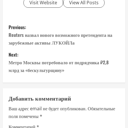
Visit Website
View All Posts
P
Previous:
o
Reuters назвал нового возможного претендента на
зарубежные активы ЛУКОЙЛа
s
Next:
t
Метро Москвы потребовало от подрядчика ₽2,8
n
млрд за «бескультурщину»
a
v
Добавить комментарий
i
Ваш адрес email не будет опубликован.
Обязательные
поля помечены
*
g
Комментарий
*