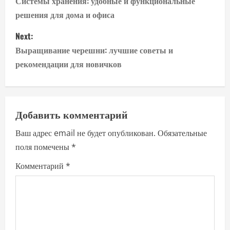
o
Системы хранения: удобные и функциональные
решения для дома и офиса
s
Next:
t
Выращивание черешни: лучшие советы и
n
рекомендации для новичков
a
v
Добавить комментарий
i
Ваш адрес email не будет опубликован.
Обязательные
поля помечены
*
g
Комментарий
*
a
t
i