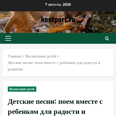
Перейти
7 августа, 2026
к
kontport.ru
содержимому
Семья, быт, ремонт, отношения
Основное
меню
Главная
Воспитание детей
Детские песни: поем вместе с ребенком для радости и
развития
Воспитание детей
Детские песни: поем вместе с
ребенком для радости и