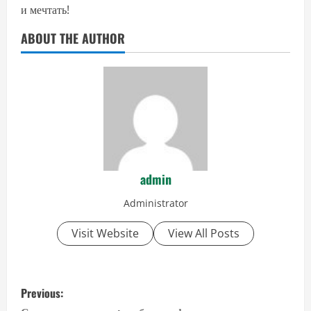
и мечтать!
ABOUT THE AUTHOR
admin
Administrator
Visit Website
View All Posts
P
Previous: