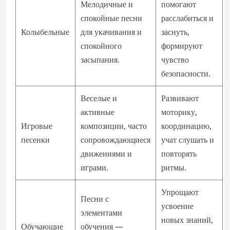
Мелодичные и
помогают
спокойные песни
расслабиться и
Колыбельные
для укачивания и
заснуть,
спокойного
формируют
засыпания.
чувство
безопасности.
Веселые и
Развивают
активные
моторику,
Игровые
композиции, часто
координацию,
песенки
сопровождающиеся
учат слушать и
движениями и
повторять
играми.
ритмы.
Упрощают
Песни с
усвоение
элементами
новых знаний,
Обучающие
обучения —