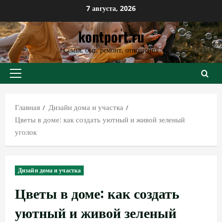
Перейти
7 августа, 2026
к
kontport.ru
содержимому
Семья, быт, ремонт, отношения
Основное
меню
Главная
Дизайн дома и участка
Цветы в доме: как создать уютный и живой зеленый
уголок
Дизайн дома и участка
Цветы в доме: как создать
уютный и живой зеленый