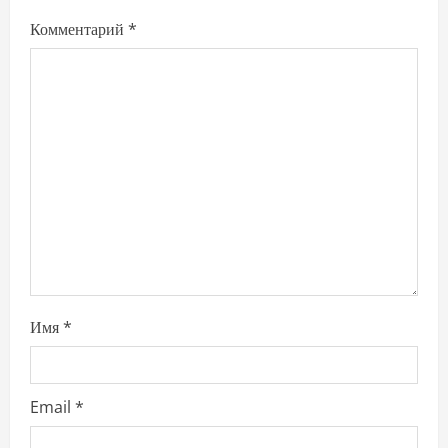
g
Комментарий
*
a
t
i
o
n
Имя
*
Email
*