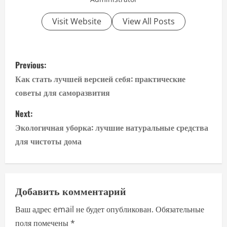
Visit Website
View All Posts
P
Previous:
o
Как стать лучшей версией себя: практические
советы для саморазвития
s
Next:
t
Экологичная уборка: лучшие натуральные средства
n
для чистоты дома
a
v
Добавить комментарий
i
Ваш адрес email не будет опубликован.
Обязательные
поля помечены
*