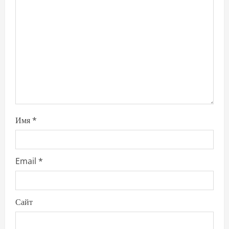
a
t
i
o
n
Имя
*
Email
*
Сайт