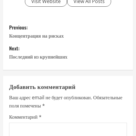
Visit Website
View All Posts
P
Previous:
o
Концентрация на рисках
s
Next:
Последний из крупнейших
t
n
a
Добавить комментарий
Ваш адрес email не будет опубликован.
Обязательные
v
поля помечены
*
i
Комментарий
*
g