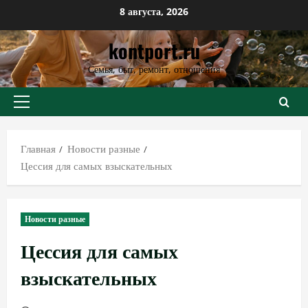
Перейти
8 августа, 2026
к
kontport.ru
содержимому
Семья, быт, ремонт, отношения
Основное
меню
Главная
Новости разные
Цессия для самых взыскательных
Новости разные
Цессия для самых
взыскательных