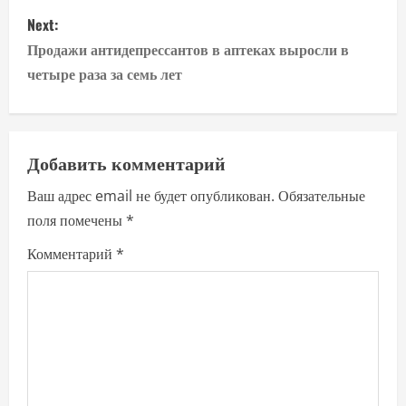
s
Next:
t
Продажи антидепрессантов в аптеках выросли в
n
четыре раза за семь лет
a
v
Добавить комментарий
i
Ваш адрес email не будет опубликован.
Обязательные
поля помечены
*
g
Комментарий
*
a
t
i
o