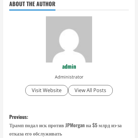
ABOUT THE AUTHOR
admin
Administrator
Visit Website
View All Posts
P
Previous:
o
Трамп подал иск против JPMorgan на $5 млрд из-за
отказа его обслуживать