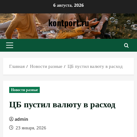
Перейти
6 августа, 2026
к
kontport.ru
содержимому
Семья, быт, ремонт, отношения
Основное
меню
Главная
Новости разные
ЦБ пустил валюту в расход
Новости разные
ЦБ пустил валюту в расход
admin
23 января, 2026