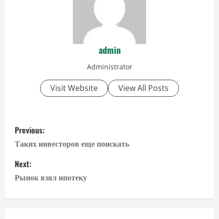
admin
Administrator
Visit Website
View All Posts
P
Previous:
o
Таких инвесторов еще поискать
s
Next:
Рынок взял ипотеку
t
n