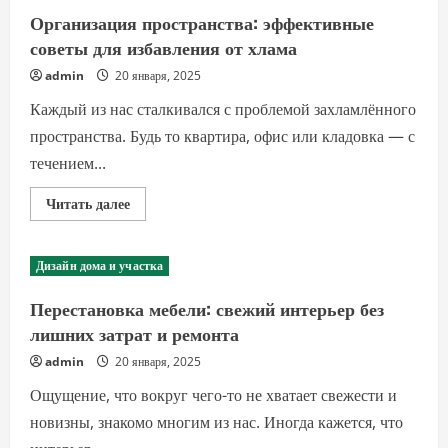
как
создать
Организация пространства: эффективные
уютную
и
советы для избавления от хлама
комфортную
атмосферу
admin
20 января, 2025
Каждый из нас сталкивался с проблемой захламлённого
пространства. Будь то квартира, офис или кладовка — с
течением...
Прочитать
Читать далее
больше
о
Организация
пространства:
Дизайн дома и участка
эффективные
советы
для
Перестановка мебели: свежий интерьер без
избавления
от
лишних затрат и ремонта
хлама
admin
20 января, 2025
Ощущение, что вокруг чего-то не хватает свежести и
новизны, знакомо многим из нас. Иногда кажется, что