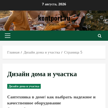
Перейти
7 августа, 2026
к
kontport.ru
содержимому
Семья, быт, ремонт, отношения
Основное
меню
Главная
Дизайн дома и участка
Страница 5
Дизайн дома и участка
Дизайн дома и участка
Сантехника в доме: как выбрать надежное и
качественное оборудование