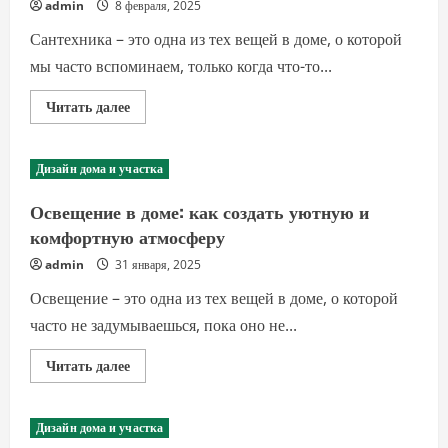
admin
8 февраля, 2025
Сантехника – это одна из тех вещей в доме, о которой
мы часто вспоминаем, только когда что-то...
Прочитать
Читать далее
больше
о
Сантехника
в
Дизайн дома и участка
доме:
как
выбрать
Освещение в доме: как создать уютную и
надежное
и
комфортную атмосферу
качественное
оборудование
admin
31 января, 2025
Освещение – это одна из тех вещей в доме, о которой
часто не задумываешься, пока оно не...
Прочитать
Читать далее
больше
о
Освещение
в
Дизайн дома и участка
доме: