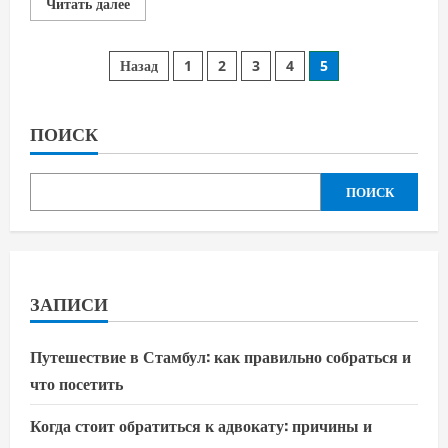
Прочитать
Читать далее
больше
о
Освещение
Пагинация
участка:
Назад
1
2
3
4
5
идеи
для
записей
уютной
и
комфортной
ПОИСК
атмосферы
на
улице
ПОИСК
ЗАПИСИ
Путешествие в Стамбул: как правильно собраться и
что посетить
Когда стоит обратиться к адвокату: причины и