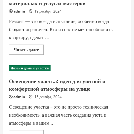
отоплении
материалах и услугах мастеров
admin
19 декабря, 2024
Ремонт — это всегда испытание, особенно когда
бюджет ограничен. Кто из нас не мечтал обновить
квартиру, сделать...
Прочитать
Читать далее
больше
о
Бюджетный
ремонт:
Дизайн дома и участка
как
сэкономить
на
Освещение участка: идеи для уютной и
материалах
и
комфортной атмосферы на улице
услугах
мастеров
admin
15 декабря, 2024
Освещение участка – это не просто техническая
необходимость, а важная часть создания уюта и
атмосферы в вашем...