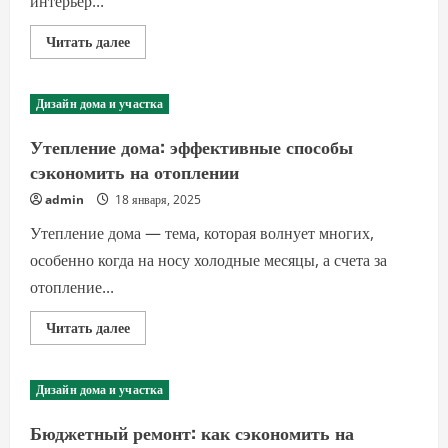
интерьер...
Прочитать
Читать далее
больше
о
Перестановка
мебели:
Дизайн дома и участка
свежий
интерьер
без
Утепление дома: эффективные способы
лишних
затрат
сэкономить на отоплении
и
ремонта
admin
18 января, 2025
Утепление дома — тема, которая волнует многих,
особенно когда на носу холодные месяцы, а счета за
отопление...
Прочитать
Читать далее
больше
о
Утепление
дома:
Дизайн дома и участка
эффективные
способы
сэкономить
Бюджетный ремонт: как сэкономить на
на